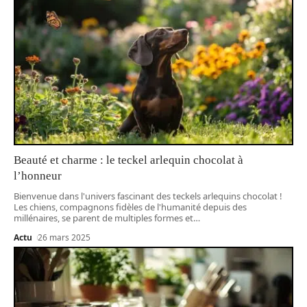
Beauté et charme : le teckel arlequin chocolat à
l’honneur
Bienvenue dans l'univers fascinant des teckels arlequins chocolat !
Les chiens, compagnons fidèles de l'humanité depuis des
millénaires, se parent de multiples formes et
…
Actu
26 mars 2025