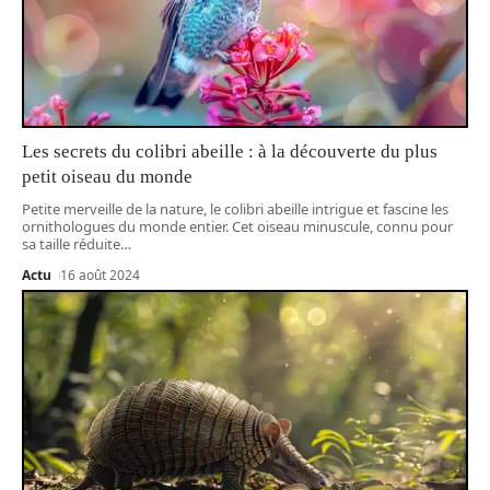
Les secrets du colibri abeille : à la découverte du plus
petit oiseau du monde
Petite merveille de la nature, le colibri abeille intrigue et fascine les
ornithologues du monde entier. Cet oiseau minuscule, connu pour
sa taille réduite
…
Actu
16 août 2024