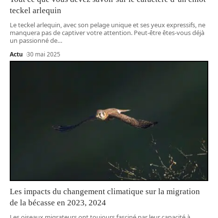
teckel arlequin
Le teckel arlequin, avec son pelage unique et ses yeux expressifs, ne
manquera pas de captiver votre attention. Peut-être êtes-vous déjà
un passionné de
…
Actu
30 mai 2025
Les impacts du changement climatique sur la migration
de la bécasse en 2023, 2024
Les oiseaux migrateurs ont toujours fasciné par leur capacité à