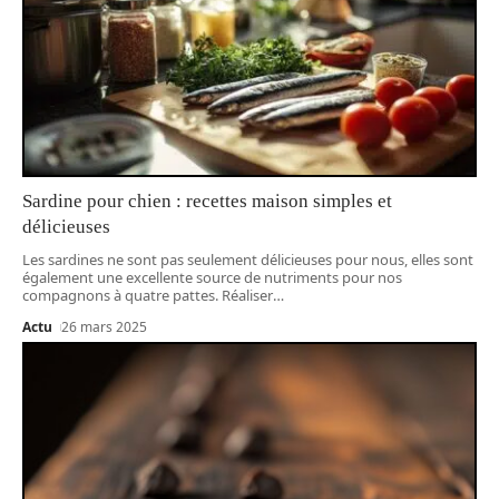
Sardine pour chien : recettes maison simples et
délicieuses
Les sardines ne sont pas seulement délicieuses pour nous, elles sont
également une excellente source de nutriments pour nos
compagnons à quatre pattes. Réaliser
…
Actu
26 mars 2025