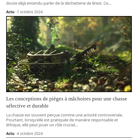
doute déjà entendu parler de la déchetterie de Brest. Ce
…
Actu
7 octobre 2024
Les conceptions de pièges à mâchoires pour une chasse
sélective et durable
La chasse est souvent perçue comme une activité controversée.
Pourtant, lorsqu'elle est pratiquée de manière responsable et
éthique, elle peut jouer un rôle crucial
…
Actu
4 octobre 2024