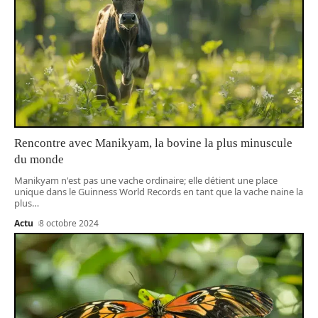
Rencontre avec Manikyam, la bovine la plus minuscule
du monde
Manikyam n'est pas une vache ordinaire; elle détient une place
unique dans le Guinness World Records en tant que la vache naine la
plus
…
Actu
8 octobre 2024