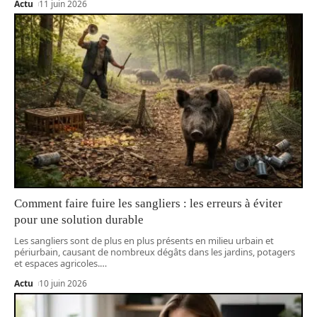
Actu
11 juin 2026
Comment faire fuire les sangliers : les erreurs à éviter
pour une solution durable
Les sangliers sont de plus en plus présents en milieu urbain et
périurbain, causant de nombreux dégâts dans les jardins, potagers
et espaces agricoles.
…
Actu
10 juin 2026