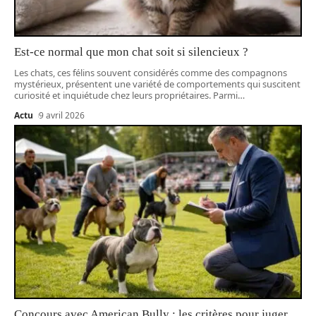
Est-ce normal que mon chat soit si silencieux ?
Les chats, ces félins souvent considérés comme des compagnons
mystérieux, présentent une variété de comportements qui suscitent
curiosité et inquiétude chez leurs propriétaires. Parmi
…
Actu
9 avril 2026
Concours avec American Bully : les critères pour juger