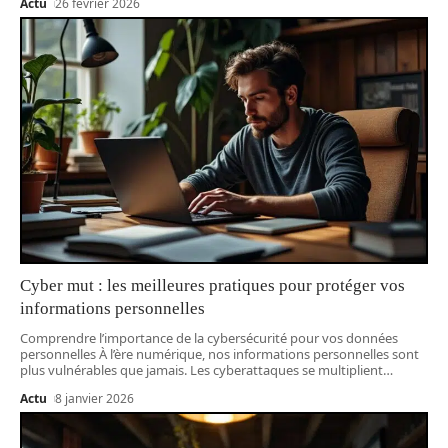
Actu
26 février 2026
Cyber mut : les meilleures pratiques pour protéger vos
informations personnelles
Comprendre l’importance de la cybersécurité pour vos données
personnelles À l’ère numérique, nos informations personnelles sont
plus vulnérables que jamais. Les cyberattaques se multiplient
…
Actu
8 janvier 2026