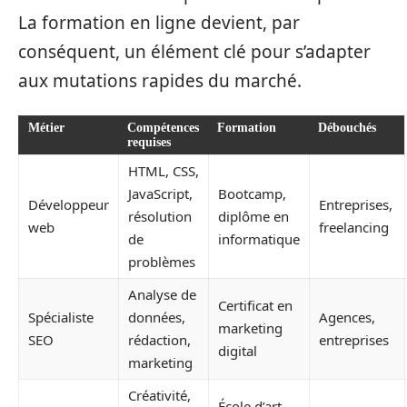
La formation en ligne devient, par
conséquent, un élément clé pour s’adapter
aux mutations rapides du marché.
Métier
Compétences
Formation
Débouchés
requises
HTML, CSS,
JavaScript,
Bootcamp,
Développeur
Entreprises,
résolution
diplôme en
web
freelancing
de
informatique
problèmes
Analyse de
Certificat en
Spécialiste
données,
Agences,
marketing
SEO
rédaction,
entreprises
digital
marketing
Créativité,
École d’art,