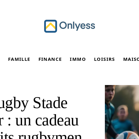
FAMILLE
FINANCE
IMMO
LOISIRS
MAIS
rugby Stade
r : un cadeau
tits rugbymen