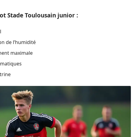
ot Stade Toulousain junior :
l
on de l’humidité
ment maximale
ématiques
trine