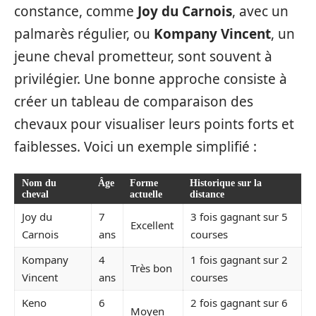
constance, comme
Joy du Carnois
, avec un
palmarès régulier, ou
Kompany Vincent
, un
jeune cheval prometteur, sont souvent à
privilégier. Une bonne approche consiste à
créer un tableau de comparaison des
chevaux pour visualiser leurs points forts et
faiblesses. Voici un exemple simplifié :
Nom du
Âge
Forme
Historique sur la
cheval
actuelle
distance
Joy du
7
3 fois gagnant sur 5
Excellent
Carnois
ans
courses
Kompany
4
1 fois gagnant sur 2
Très bon
Vincent
ans
courses
Keno
6
2 fois gagnant sur 6
Moyen