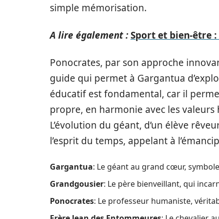
simple mémorisation.
A lire également :
Sport et bien-être 
Ponocrates, par son approche innovant
guide qui permet à Gargantua d’explor
éducatif est fondamental, car il perm
propre, en harmonie avec les valeurs h
L’évolution du géant, d’un élève rêve
l’esprit du temps, appelant à l’émancipa
Gargantua
: Le géant au grand cœur, symbole
Grandgousier
: Le père bienveillant, qui incar
Ponocrates
: Le professeur humaniste, vérit
Frère Jean des Entommeures
: Le chevalier 