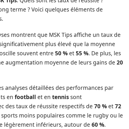
K Tips
. Quels sont les taux de réussite ?
long terme ? Voici quelques éléments de
s.
yses montrent que MSK Tips affiche un taux de
t significativement plus élevé que la moyenne
 oscille souvent entre
50 %
et
55 %
. De plus, les
 une augmentation moyenne de leurs gains de
20
es analyses détaillées des performances par
ats en
football
et en
tennis
sont
c des taux de réussite respectifs de
70 %
et
72
es sports moins populaires comme le rugby ou le
te légèrement inférieurs, autour de
60 %
.