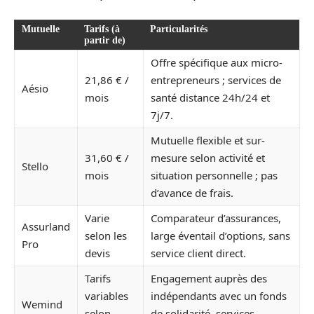
Mutuelle
Tarifs (à
Particularités
partir de)
Offre spécifique aux micro-
21,86 € /
entrepreneurs ; services de
Aésio
mois
santé distance 24h/24 et
7j/7.
Mutuelle flexible et sur-
31,60 € /
mesure selon activité et
Stello
mois
situation personnelle ; pas
d’avance de frais.
Varie
Comparateur d’assurances,
Assurland
selon les
large éventail d’options, sans
Pro
devis
service client direct.
Tarifs
Engagement auprès des
variables
indépendants avec un fonds
Wemind
selon
de solidarité, services