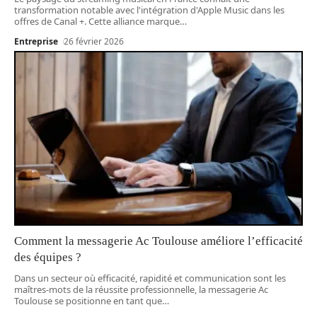
transformation notable avec l'intégration d'Apple Music dans les
offres de Canal +. Cette alliance marque
…
Entreprise
26 février 2026
Comment la messagerie Ac Toulouse améliore l’efficacité
des équipes ?
Dans un secteur où efficacité, rapidité et communication sont les
maîtres-mots de la réussite professionnelle, la messagerie Ac
Toulouse se positionne en tant que
…