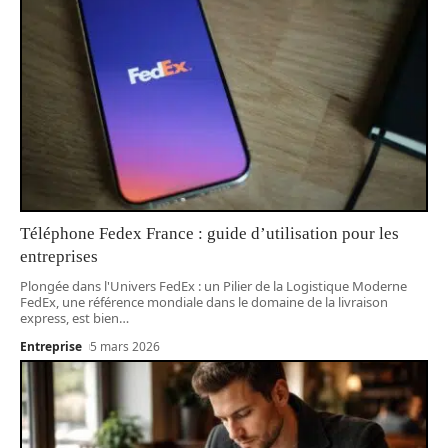
Téléphone Fedex France : guide d’utilisation pour les
entreprises
Plongée dans l'Univers FedEx : un Pilier de la Logistique Moderne
FedEx, une référence mondiale dans le domaine de la livraison
express, est bien
…
Entreprise
5 mars 2026