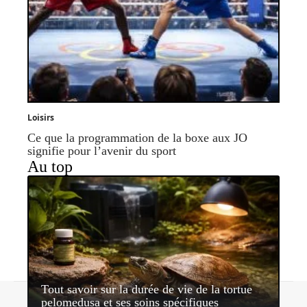
Loisirs
Ce que la programmation de la boxe aux JO
signifie pour l’avenir du sport
Au top
Tout savoir sur la durée de vie de la tortue
Contact
Mentions légales
Sitemap
pelomedusa et ses soins spécifiques