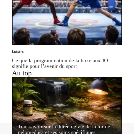
Loisirs
Ce que la programmation de la boxe aux JO
signifie pour l’avenir du sport
Au top
Tout savoir sur la durée de vie de la tortue
Contact
Mentions légales
Sitemap
pelomedusa et ses soins spécifiques