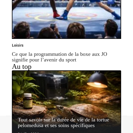
Loisirs
Ce que la programmation de la boxe aux JO
signifie pour l’avenir du sport
Au top
Tout savoir sur la durée de vie de la tortue
Contact
Mentions légales
Sitemap
pelomedusa et ses soins spécifiques