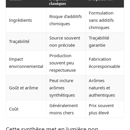
classiques
Formulation
Risque d’additifs
Ingrédients
sans additifs
chimiques
chimiques
Source souvent
Traçabilité
Traçabilité
non précisée
garantie
Production
Impact
Fabrication
souvent peu
environnemental
écoresponsable
respectueuse
Peut inclure
Arômes
Goût et arôme
arômes
naturels et
synthétiques
authentiques
Généralement
Prix souvent
Coût
moins chers
plus élevé
Cette synthèse met en lumière non