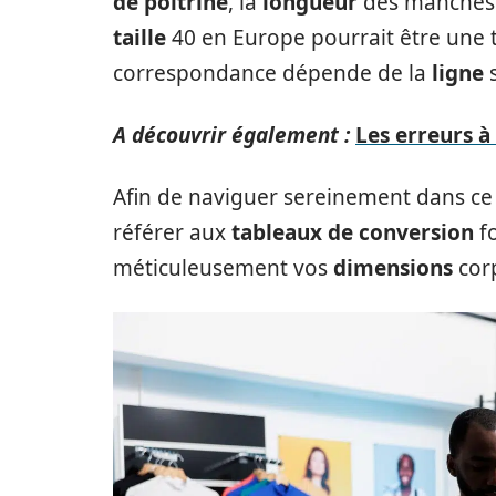
de poitrine
, la
longueur
des manches 
taille
40 en Europe pourrait être une ta
correspondance dépende de la
ligne
s
A découvrir également :
Les erreurs à 
Afin de naviguer sereinement dans ce
référer aux
tableaux de conversion
fo
méticuleusement vos
dimensions
corp