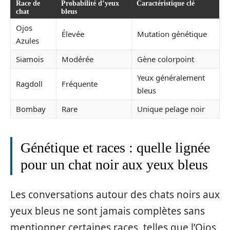
Race de
Probabilité d’yeux
Caractéristique clé
chat
bleus
Ojos
Élevée
Mutation génétique
Azules
Siamois
Modérée
Gène colorpoint
Yeux généralement
Ragdoll
Fréquente
bleus
Bombay
Rare
Unique pelage noir
Génétique et races : quelle lignée
pour un chat noir aux yeux bleus
Les conversations autour des chats noirs aux
yeux bleus ne sont jamais complètes sans
mentionner certaines races, telles que l’Ojos